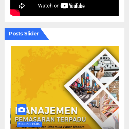
Posts Slider
KOLEKSI BUKU
K