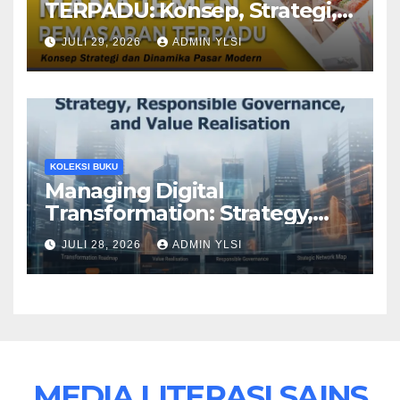
TERPADU: Konsep, Strategi,
dan Dinamika Pasar Modern
JULI 29, 2026
ADMIN YLSI
KOLEKSI BUKU
Managing Digital
Transformation: Strategy,
Responsible Governance,
JULI 28, 2026
ADMIN YLSI
and Value Realisation
MEDIA LITERASI SAINS