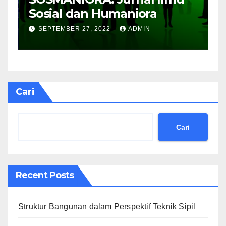
Sosial dan Humaniora
M
B
SEPTEMBER 27, 2022
ADMIN
Cari
Cari
Recent Posts
Struktur Bangunan dalam Perspektif Teknik Sipil