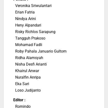
Veronika Sriwulantari
Erian Fatria
Nindya Arini
Heny Alpandari
Risky Richlos Sarapung
Tangguh Prakoso
Mohamad Fadli
Roby Pahala Januario Gultom
Ridha Alamsyah
Nisha Desfi Arianti
Khairul Anwar
Nuralfin Anripa
Eka Sari
Loso Judijanto
Editor :
Romindo