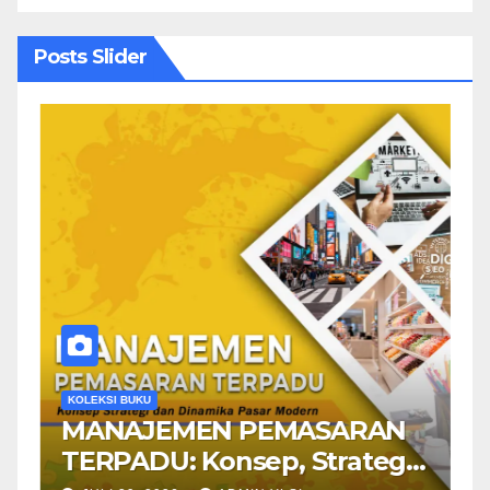
Posts Slider
KOLEKSI BUKU
K
MANAJEMEN PEMASARAN
M
L
TERPADU: Konsep, Strategi,
T