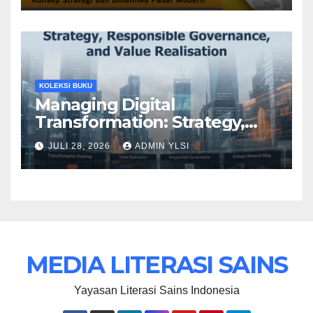
KOLEKSI BUKU
Managing Digital
Transformation: Strategy,
Responsible Governance,
JULI 28, 2026
ADMIN YLSI
and Value Realisation
MEDIA LITERASI SAINS
Yayasan Literasi Sains Indonesia