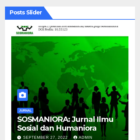
Posts Slider
JURNAL
J
SOSMANIORA: Jurnal Ilmu
J
Sosial dan Humaniora
M
B
SEPTEMBER 27, 2022
ADMIN