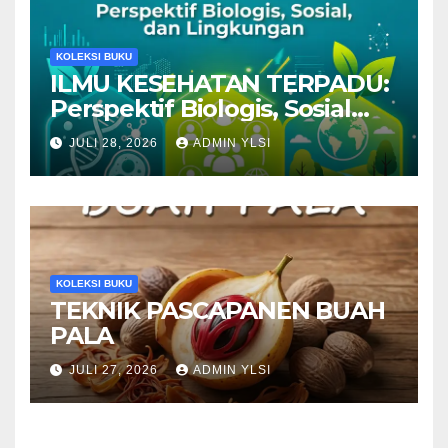
KOLEKSI BUKU
ILMU KESEHATAN TERPADU:
Perspektif Biologis, Sosial
dan Lingkungan
JULI 28, 2026
ADMIN YLSI
KOLEKSI BUKU
TEKNIK PASCAPANEN BUAH
PALA
JULI 27, 2026
ADMIN YLSI