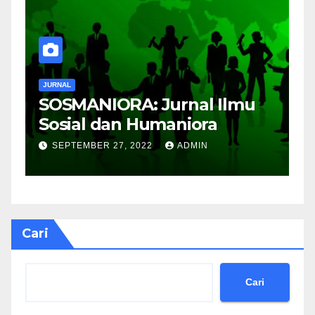
JURNAL
J
SOSMANIORA: Jurnal Ilmu
J
Sosial dan Humaniora
M
B
SEPTEMBER 27, 2022
ADMIN
Cari
Cari