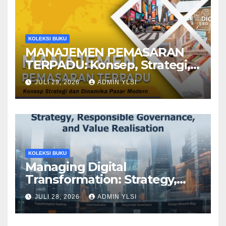
KOLEKSI BUKU
MANAJEMEN PEMASARAN
TERPADU: Konsep, Strategi,
dan Dinamika Pasar Modern
JULI 29, 2026
ADMIN YLSI
KOLEKSI BUKU
Managing Digital
Transformation: Strategy,
Responsible Governance,
JULI 28, 2026
ADMIN YLSI
and Value Realisation