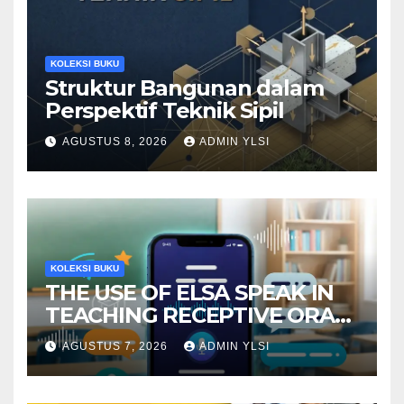
KOLEKSI BUKU
Struktur Bangunan dalam
Perspektif Teknik Sipil
AGUSTUS 8, 2026
ADMIN YLSI
KOLEKSI BUKU
THE USE OF ELSA SPEAK IN
TEACHING RECEPTIVE ORAL
LANGUAGE SKILLS
AGUSTUS 7, 2026
ADMIN YLSI