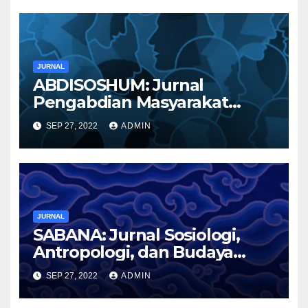
JURNAL
ABDISOSHUM: Jurnal
Pengabdian Masyarakat
Bidang Sosial dan Humaniora
SEP 27, 2022
ADMIN
JURNAL
SABANA: Jurnal Sosiologi,
Antropologi, dan Budaya
Nusantara
SEP 27, 2022
ADMIN