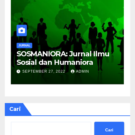
JURNAL
J
SOSMANIORA: Jurnal Ilmu
J
Sosial dan Humaniora
M
B
SEPTEMBER 27, 2022
ADMIN
Cari
Cari