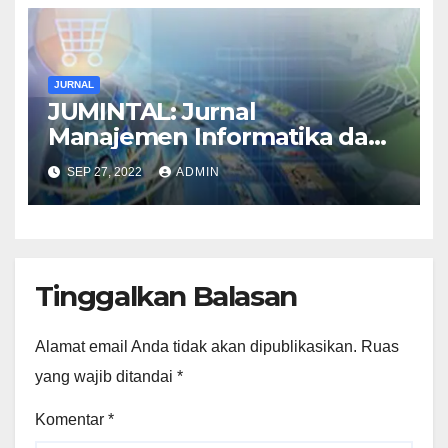
JURNAL
JUMINTAL: Jurnal
Manajemen Informatika dan
Bisnis Digital
SEP 27, 2022
ADMIN
Tinggalkan Balasan
Alamat email Anda tidak akan dipublikasikan.
Ruas
yang wajib ditandai
*
Komentar
*