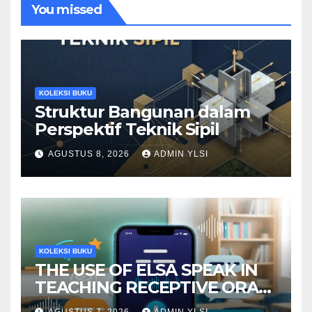
You missed
KOLEKSI BUKU
Struktur Bangunan dalam
Perspektif Teknik Sipil
AGUSTUS 8, 2026
ADMIN YLSI
KOLEKSI BUKU
THE USE OF ELSA SPEAK IN
TEACHING RECEPTIVE ORAL
LANGUAGE SKILLS
AGUSTUS 7, 2026
ADMIN YLSI