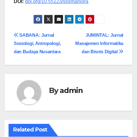
DOI:
doi.org/10.55123/sosmaniora
Navigasi
SABANA: Jurnal
JUMINTAL: Jurnal
Sosiologi, Antropologi,
Manajemen Informatika
pos
dan Budaya Nusantara
dan Bisnis Digital
By
admin
Related Post