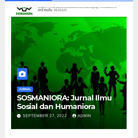
JURNAL
J
SOSMANIORA: Jurnal Ilmu
J
Sosial dan Humaniora
M
B
SEPTEMBER 27, 2022
ADMIN