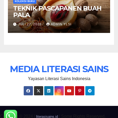
KOLEKSI BUKU
TEKNIK PASCAPANEN BUAH
PALA
JULI 27, 2026
ADMIN YLSI
MEDIA LITERASI SAINS
Yayasan Literasi Sains Indonesia
Copyright © 2024 |
| Some Rights Reserved.
literasisains.id