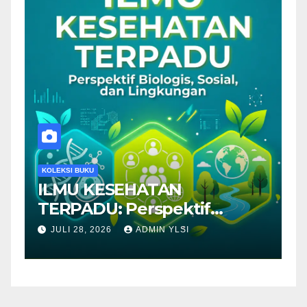
KOLEKSI BUKU
K
ILMU KESEHATAN
T
TERPADU: Perspektif
P
Biologis, Sosial dan
JULI 28, 2026
ADMIN YLSI
Lingkungan