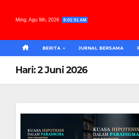
Skip
to
Ming. Agu 9th, 2026
9:01:52 AM
content
BERITA
JURNAL BERSAMA
Hari:
2 Juni 2026