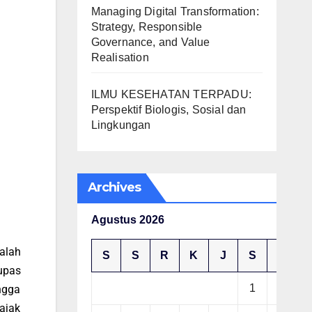
Managing Digital Transformation:
Strategy, Responsible
Governance, and Value
Realisation
ILMU KESEHATAN TERPADU:
Perspektif Biologis, Sosial dan
Lingkungan
Archives
Agustus 2026
alah
S
S
R
K
J
S
M
upas
1
2
ngga
ajak