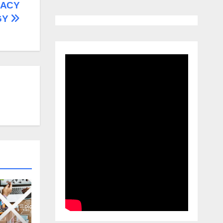
RACY
GY