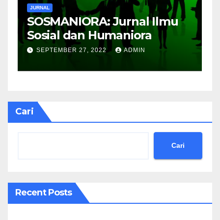
JURNAL
J
SOSMANIORA: Jurnal Ilmu
J
Sosial dan Humaniora
M
B
SEPTEMBER 27, 2022
ADMIN
Cari
Cari
Recent Posts