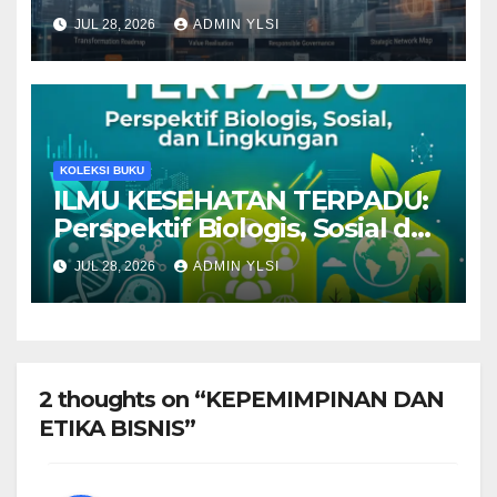
Responsible Governance, and
JUL 28, 2026
ADMIN YLSI
Value Realisation
KOLEKSI BUKU
ILMU KESEHATAN TERPADU:
Perspektif Biologis, Sosial dan
Lingkungan
JUL 28, 2026
ADMIN YLSI
2 thoughts on “KEPEMIMPINAN DAN
ETIKA BISNIS”