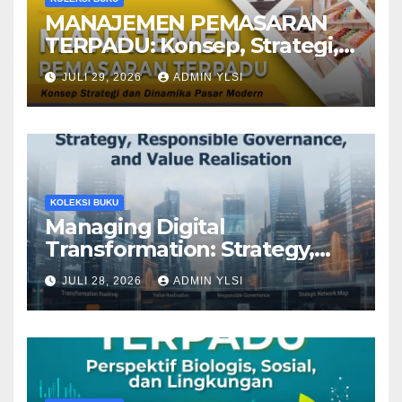
MANAJEMEN PEMASARAN
TERPADU: Konsep, Strategi,
dan Dinamika Pasar Modern
JULI 29, 2026
ADMIN YLSI
KOLEKSI BUKU
Managing Digital
Transformation: Strategy,
Responsible Governance,
JULI 28, 2026
ADMIN YLSI
and Value Realisation