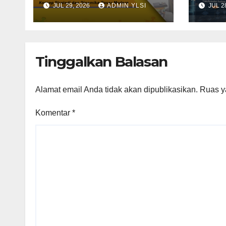
JUL 29, 2026
ADMIN YLSI
JUL 2
Strategi, dan
Resp
Dinamika Pasar
Gove
Modern
Valu
Tinggalkan Balasan
Alamat email Anda tidak akan dipublikasikan.
Ruas y
Komentar
*