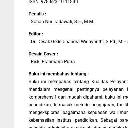
ISBN: 978-623-10-1183-1
Penulis :
Sofiah Nur Iradawati, S.E., M.M.
Editor :
Dr. Desak Gede Chandra Widayanthi, S.Pd., M.H
Desain Cover :
Riski Prahmana Putra
Buku ini membahas tentang :
Buku ini membahas tentang Kualitas Pelaya
mendalam mengenai pentingnya pelayanan b
komprehensif dan mudah dipahami, buku ini m
pendidikan, termasuk metode pengajaran, fasilit
mengeksplorasi bagaimana kepuasan wali murid
keberhasilan institusi pendidikan. Sebagai p
pendidik, administrator sekolah, dan pemangku 