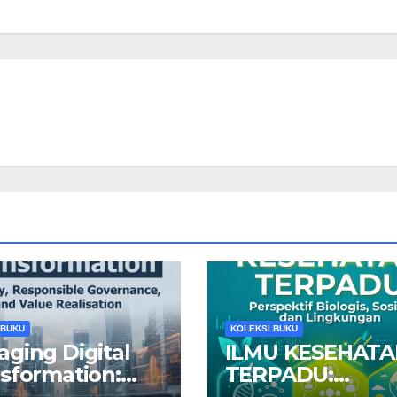
 BUKU
KOLEKSI BUKU
ging Digital
ILMU KESEHAT
sformation:
TERPADU:
tegy,
Perspektif Biolog