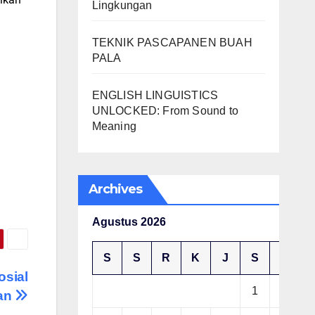
Lingkungan
TEKNIK PASCAPANEN BUAH
PALA
ENGLISH LINGUISTICS
UNLOCKED: From Sound to
Meaning
Archives
Agustus 2026
S
S
R
K
J
S
M
osial
1
2
ran