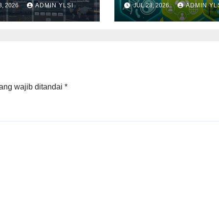
8, 2026
ADMIN YLSI
JUL 28, 2026
ADMIN YL
onsible
Sosial dan
rnance, and
Lingkungan
e Realisation
ang wajib ditandai
*