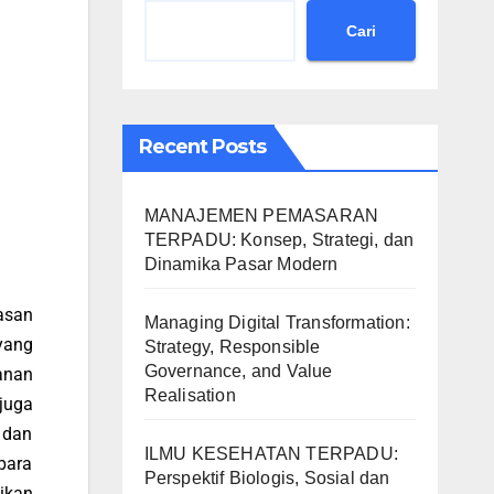
Cari
Recent Posts
MANAJEMEN PEMASARAN
TERPADU: Konsep, Strategi, dan
Dinamika Pasar Modern
asan
Managing Digital Transformation:
yang
Strategy, Responsible
Governance, and Value
anan
Realisation
 juga
 dan
ILMU KESEHATAN TERPADU:
para
Perspektif Biologis, Sosial dan
ikan