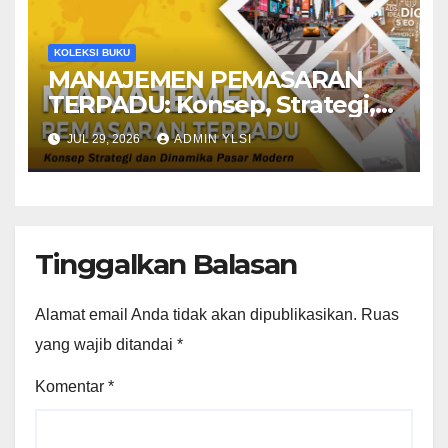
KOLEKSI BUKU
MANAJEMEN PEMASARAN
TERPADU: Konsep, Strategi,
dan Dinamika Pasar Modern
JUL 29, 2026
ADMIN YLSI
Tinggalkan Balasan
Alamat email Anda tidak akan dipublikasikan.
Ruas
yang wajib ditandai
*
Komentar
*