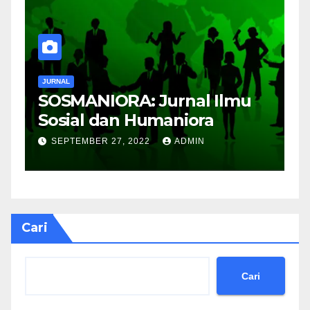
JURNAL
J
SOSMANIORA: Jurnal Ilmu
J
Sosial dan Humaniora
M
B
SEPTEMBER 27, 2022
ADMIN
Cari
Cari