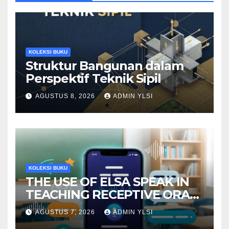
KOLEKSI BUKU
Struktur Bangunan dalam
Perspektif Teknik Sipil
AGUSTUS 8, 2026
ADMIN YLSI
KOLEKSI BUKU
THE USE OF ELSA SPEAK IN
TEACHING RECEPTIVE ORAL
LANGUAGE SKILLS
AGUSTUS 7, 2026
ADMIN YLSI