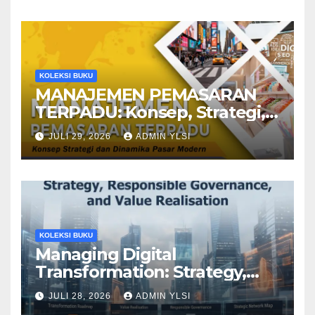
KOLEKSI BUKU
MANAJEMEN PEMASARAN
TERPADU: Konsep, Strategi,
dan Dinamika Pasar Modern
JULI 29, 2026
ADMIN YLSI
KOLEKSI BUKU
Managing Digital
Transformation: Strategy,
Responsible Governance,
JULI 28, 2026
ADMIN YLSI
and Value Realisation