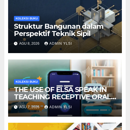
KOLEKSI BUKU
Struktur Bangunan dalam
Perspektif Teknik Sipil
AGU 8, 2026
ADMIN YLSI
KOLEKSI BUKU
THE USE OF ELSA SPEAK IN
TEACHING RECEPTIVE ORAL
LANGUAGE SKILLS
AGU 7, 2026
ADMIN YLSI