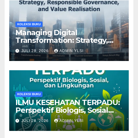
KOLEKSI BUKU
Managing Digital
Transformation: Strategy,
Responsible Governance,
JULI 28, 2026
ADMIN YLSI
and Value Realisation
KOLEKSI BUKU
ILMU KESEHATAN TERPADU:
Perspektif Biologis, Sosial
dan Lingkungan
JULI 28, 2026
ADMIN YLSI