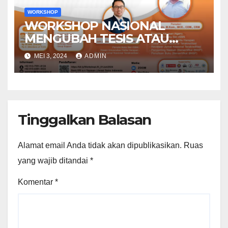
WORKSHOP
WORKSHOP NASIONAL
MENGUBAH TESIS ATAU
DISERTASI MENJADI BUKU
MEI 3, 2024
ADMIN
REFERENSI
Tinggalkan Balasan
Alamat email Anda tidak akan dipublikasikan.
Ruas
yang wajib ditandai
*
Komentar
*