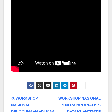
Navigasi
WORKSHOP
WORKSHOP NASIONAL
NASIONAL
PENERAPAN ANALISIS
pos
PENGGUNAAN APLIKASI
DATA KUANTITATIF