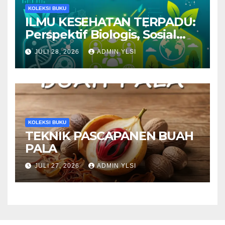
KOLEKSI BUKU
ILMU KESEHATAN TERPADU:
Perspektif Biologis, Sosial
dan Lingkungan
JULI 28, 2026
ADMIN YLSI
KOLEKSI BUKU
TEKNIK PASCAPANEN BUAH
PALA
JULI 27, 2026
ADMIN YLSI