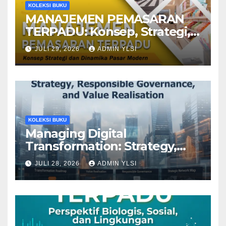
KOLEKSI BUKU
MANAJEMEN PEMASARAN
TERPADU: Konsep, Strategi,
dan Dinamika Pasar Modern
JULI 29, 2026
ADMIN YLSI
KOLEKSI BUKU
Managing Digital
Transformation: Strategy,
Responsible Governance,
JULI 28, 2026
ADMIN YLSI
and Value Realisation