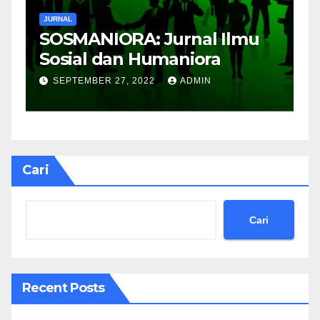
JURNAL
J
SOSMANIORA: Jurnal Ilmu
J
Sosial dan Humaniora
M
B
SEPTEMBER 27, 2022
ADMIN
Cari
Cari
Recent Posts