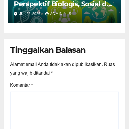
Perspektif Biologis, Sosial dan
Lingkungan
JUL 28, 2026
ADMIN YLSI
Tinggalkan Balasan
Alamat email Anda tidak akan dipublikasikan.
Ruas
yang wajib ditandai
*
Komentar
*