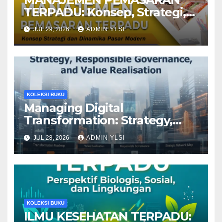
TERPADU: Konsep, Strategi,
dan Dinamika Pasar Modern
JUL 29, 2026
ADMIN YLSI
KOLEKSI BUKU
Managing Digital
Transformation: Strategy,
Responsible Governance, and
JUL 28, 2026
ADMIN YLSI
Value Realisation
KOLEKSI BUKU
ILMU KESEHATAN TERPADU: