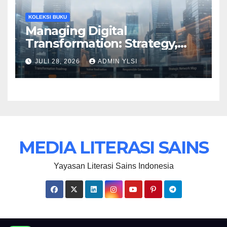
KOLEKSI BUKU
Managing Digital
Transformation: Strategy,
Responsible Governance,
JULI 28, 2026
ADMIN YLSI
and Value Realisation
MEDIA LITERASI SAINS
Yayasan Literasi Sains Indonesia