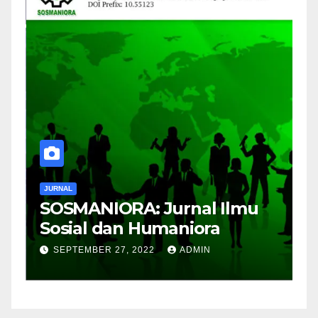
JURNAL
J
SOSMANIORA: Jurnal Ilmu
J
Sosial dan Humaniora
M
B
SEPTEMBER 27, 2022
ADMIN