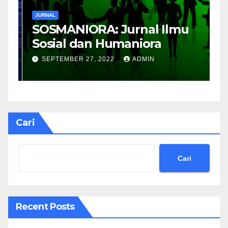
JURNAL
J
SOSMANIORA: Jurnal Ilmu
J
Sosial dan Humaniora
M
B
SEPTEMBER 27, 2022
ADMIN
Cari
Cari
Recent Posts