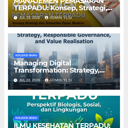
MANAJEMEN PEMASARAN
TERPADU: Konsep, Strategi,
dan Dinamika Pasar Modern
JUL 29, 2026
ADMIN YLSI
KOLEKSI BUKU
Managing Digital
Transformation: Strategy,
Responsible Governance, and
JUL 28, 2026
ADMIN YLSI
Value Realisation
KOLEKSI BUKU
ILMU KESEHATAN TERPADU: