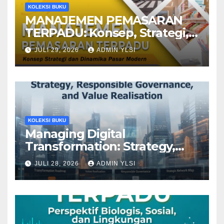
KOLEKSI BUKU
MANAJEMEN PEMASARAN
TERPADU: Konsep, Strategi,
dan Dinamika Pasar Modern
JULI 29, 2026
ADMIN YLSI
KOLEKSI BUKU
Managing Digital
Transformation: Strategy,
Responsible Governance,
JULI 28, 2026
ADMIN YLSI
and Value Realisation