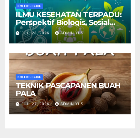
KOLEKSI BUKU
ILMU KESEHATAN TERPADU:
Perspektif Biologis, Sosial
dan Lingkungan
JULI 28, 2026
ADMIN YLSI
KOLEKSI BUKU
TEKNIK PASCAPANEN BUAH
PALA
JULI 27, 2026
ADMIN YLSI