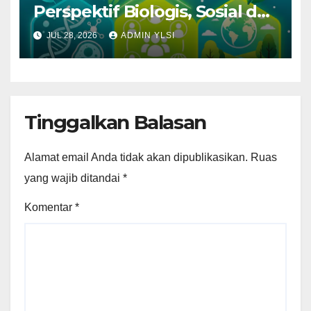
Perspektif Biologis, Sosial dan
Lingkungan
JUL 28, 2026
ADMIN YLSI
Tinggalkan Balasan
Alamat email Anda tidak akan dipublikasikan.
Ruas
yang wajib ditandai
*
Komentar
*