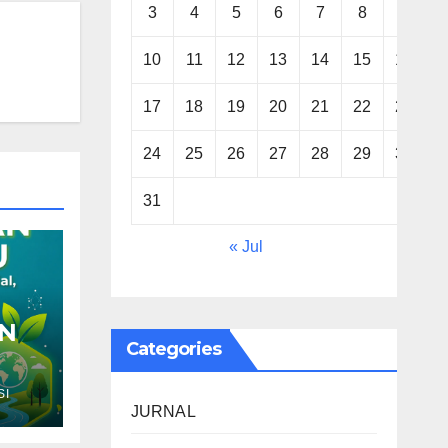
3
4
5
6
7
8
9
10
11
12
13
14
15
16
17
18
19
20
21
22
23
24
25
26
27
28
29
30
31
« Jul
AN
Categories
is,
SI
JURNAL