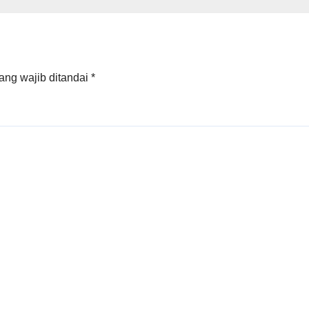
e Realisation
ang wajib ditandai
*