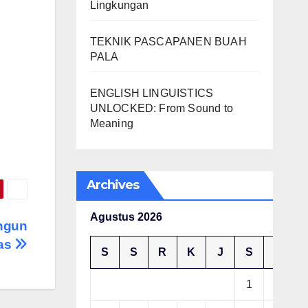
Lingkungan
TEKNIK PASCAPANEN BUAH
PALA
ENGLISH LINGUISTICS
UNLOCKED: From Sound to
Meaning
Archives
Agustus 2026
ngun
tas
S
S
R
K
J
S
M
1
2