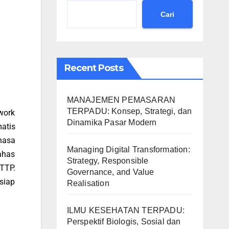
Cari
Recent Posts
MANAJEMEN PEMASARAN
TERPADU: Konsep, Strategi, dan
work
Dinamika Pasar Modern
atis
hasa
Managing Digital Transformation:
ahas
Strategy, Responsible
TTP.
Governance, and Value
siap
Realisation
ILMU KESEHATAN TERPADU:
Perspektif Biologis, Sosial dan