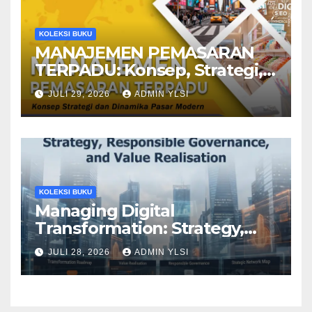
KOLEKSI BUKU
MANAJEMEN PEMASARAN
TERPADU: Konsep, Strategi,
dan Dinamika Pasar Modern
JULI 29, 2026
ADMIN YLSI
KOLEKSI BUKU
Managing Digital
Transformation: Strategy,
Responsible Governance,
JULI 28, 2026
ADMIN YLSI
and Value Realisation