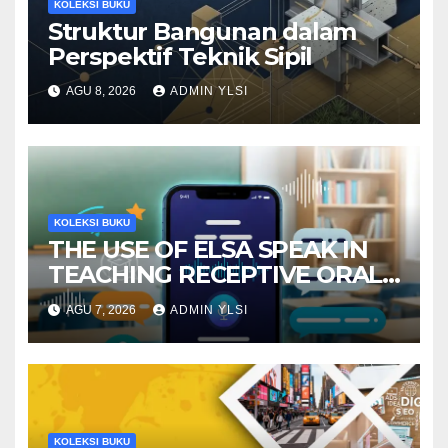
KOLEKSI BUKU
Struktur Bangunan dalam
Perspektif Teknik Sipil
AGU 8, 2026
ADMIN YLSI
KOLEKSI BUKU
THE USE OF ELSA SPEAK IN
TEACHING RECEPTIVE ORAL
LANGUAGE SKILLS
AGU 7, 2026
ADMIN YLSI
KOLEKSI BUKU