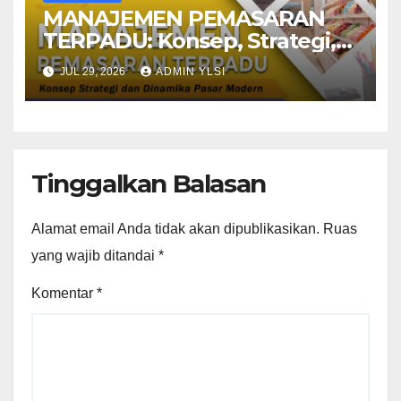
MANAJEMEN PEMASARAN
TERPADU: Konsep, Strategi,
dan Dinamika Pasar Modern
JUL 29, 2026
ADMIN YLSI
Tinggalkan Balasan
Alamat email Anda tidak akan dipublikasikan.
Ruas
yang wajib ditandai
*
Komentar
*