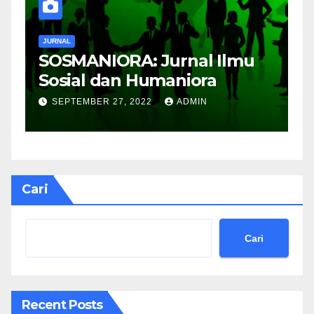
JURNAL
J
SOSMANIORA: Jurnal Ilmu
J
Sosial dan Humaniora
M
B
SEPTEMBER 27, 2022
ADMIN
Cari
Cari
Recent Posts