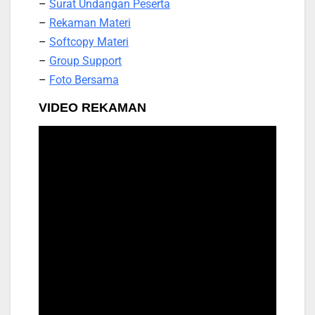
–
Surat Undangan Peserta
–
Rekaman Materi
–
Softcopy Materi
–
Group Support
–
Foto Bersama
VIDEO REKAMAN