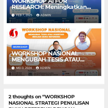
WORKSHOP AI FOR
RESEARCH: Meningkatkan
Kualitas Publikasi Scopus
FEB 7, 2025
ADMIN
WORKSHOP
WORKSHOP NASIONAL
MENGUBAH TESIS ATAU
DISERTASI MENJADI BUKU
MEI 3, 2024
ADMIN
REFERENSI
2 thoughts on “WORKSHOP
NASIONAL STRATEGI PENULISAN