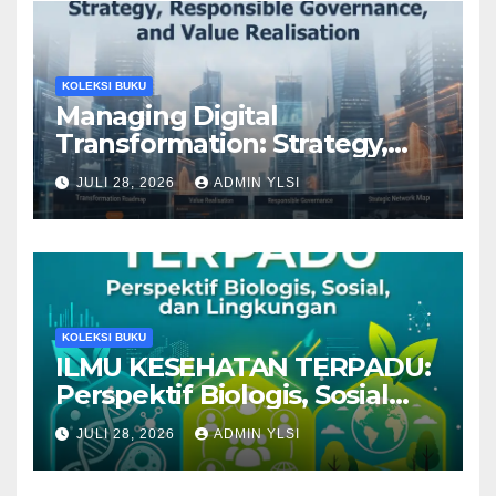
KOLEKSI BUKU
Managing Digital
Transformation: Strategy,
Responsible Governance,
JULI 28, 2026
ADMIN YLSI
and Value Realisation
KOLEKSI BUKU
ILMU KESEHATAN TERPADU:
Perspektif Biologis, Sosial
dan Lingkungan
JULI 28, 2026
ADMIN YLSI