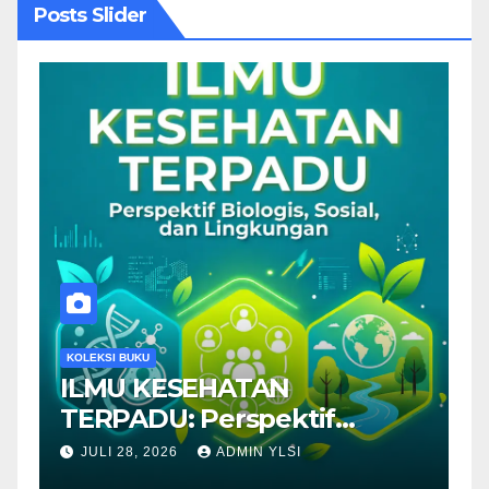
Posts Slider
KOLEKSI BUKU
K
ILMU KESEHATAN
T
TERPADU: Perspektif
P
Biologis, Sosial dan
JULI 28, 2026
ADMIN YLSI
Lingkungan