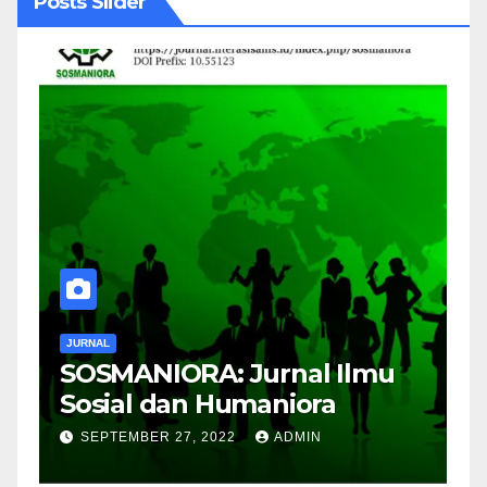
Posts Slider
JURNAL
J
SOSMANIORA: Jurnal Ilmu
J
Sosial dan Humaniora
M
B
SEPTEMBER 27, 2022
ADMIN